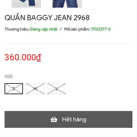
QUẦN BAGGY JEAN 2968
Thương hiệu:
Đang cập nhật
/
Mã sản phẩm:
1700377-S
360.000₫
SIZE
S
M
L
Hết hàng