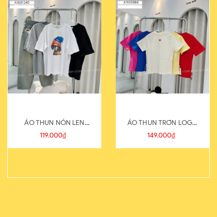
ÁO THUN NÓN LEN
ÁO THUN TRƠN LOGO
821-1
SAU
119.000₫
149.000₫