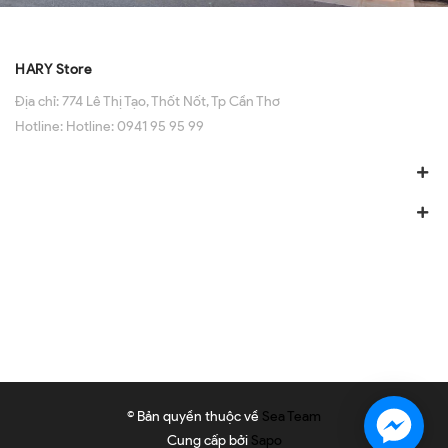
HARY Store
Địa chỉ:
774 Lê Thị Tạo, Thốt Nốt, Tp Cần Thơ
Hotline:
Hotline: 0941 95 95 99
© Bản quyền thuộc về
Sea Team
Cung cấp bởi
Sapo