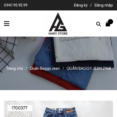
0941 95 95 99
Đăng ký
/
Đăng nhập
Trang chủ
Quần Baggy Jean
QUẦN BAGGY JEAN 2968
/
/