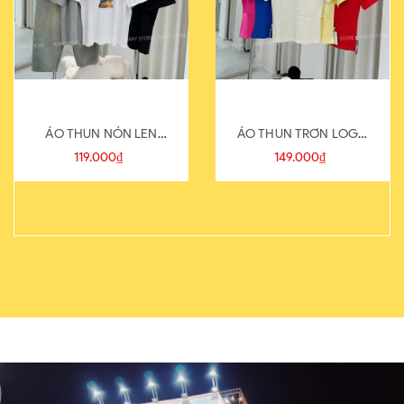
ÁO THUN NÓN LEN
ÁO THUN TRƠN LOGO
821-1
SAU
119.000₫
149.000₫