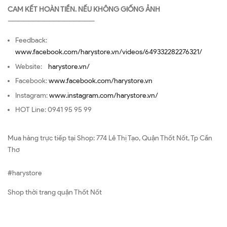
CAM KẾT HOÀN TIỀN. NẾU KHÔNG GIỐNG ẢNH
—————————————————
Feedback:
www.facebook.com/harystore.vn/videos/649332282276321/
Website:
harystore.vn/
Facebook:
www.facebook.com/harystore.vn
Instagram:
www.instagram.com/harystore.vn/
HOT Line: 0941 95 95 99
Mua hàng trực tiếp tại Shop: 774 Lê Thị Tạo, Quận Thốt Nốt, Tp Cần
Thơ
#harystore
Shop thời trang quận Thốt Nốt