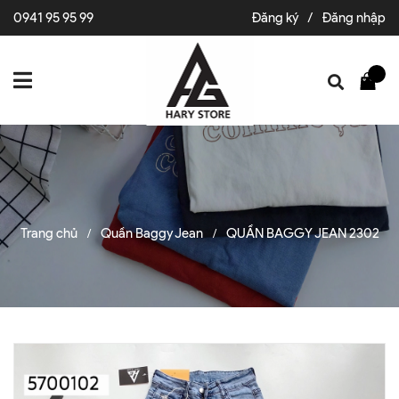
0941 95 95 99
Đăng ký
/
Đăng nhập
Trang chủ
Quần Baggy Jean
QUẦN BAGGY JEAN 2302
/
/