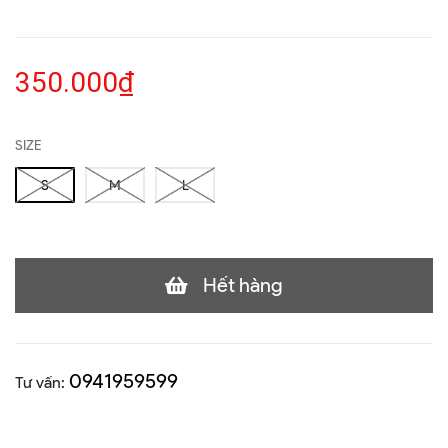
350.000₫
SIZE
S
M
L
Hết hàng
0941959599
Tư vấn: