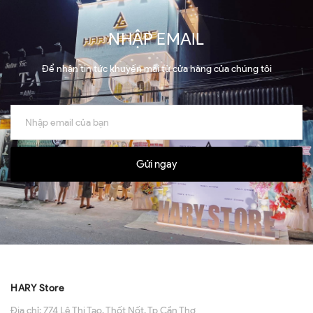
NHẬP EMAIL
Để nhận tin tức khuyến mãi từ cửa hàng của chúng tôi
Gửi ngay
HARY Store
Địa chỉ:
774 Lê Thị Tạo, Thốt Nốt, Tp Cần Thơ