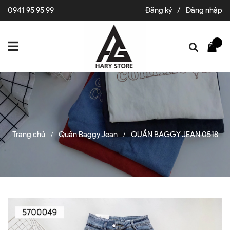
0941 95 95 99
Đăng ký
/
Đăng nhập
Trang chủ
Quần Baggy Jean
QUẦN BAGGY JEAN 0518
/
/