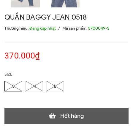
QUẦN BAGGY JEAN 0518
Thương hiệu:
Đang cập nhật
/
Mã sản phẩm:
5700049-S
370.000₫
SIZE
S
M
L
Hết hàng