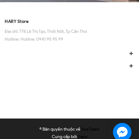
HARY Store
Địa chỉ:
774 Lê Thị Tạo, Thốt Nốt, Tp Cần Thơ
Hotline:
Hotline: 0941 95 95 99
© Bản quyền thuộc về
Sea Team
Cung cấp bởi
Sapo