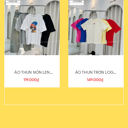
ÁO THUN NÓN LEN
ÁO THUN TRƠN LOGO
821-1
SAU
119.000₫
149.000₫