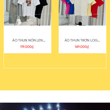
ÁO THUN NÓN LEN
ÁO THUN TRƠN LOGO
821-1
SAU
119.000₫
149.000₫