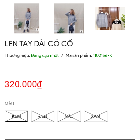
LEN TAY DÀI CÓ CỔ
Thương hiệu:
Đang cập nhật
/
Mã sản phẩm:
1102156-K
320.000₫
MÀU
KEM
ĐEN
NÂU
XÁM