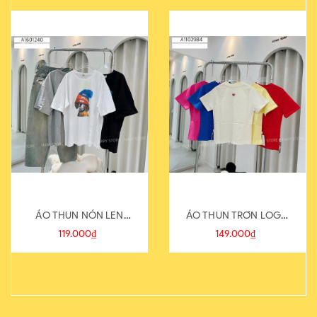
ÁO THUN NÓN LEN
ÁO THUN TRƠN LOGO
821-1
SAU
119.000₫
149.000₫