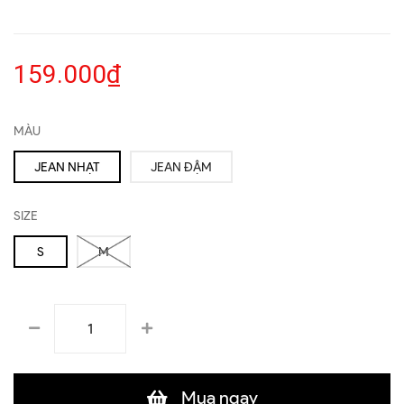
159.000₫
MÀU
JEAN NHẠT
JEAN ĐẬM
SIZE
S
M
Mua ngay