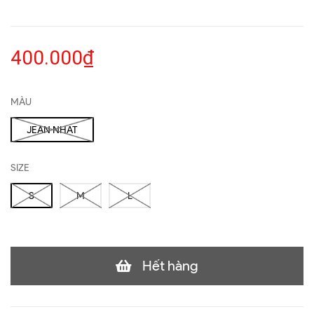
400.000₫
MÀU
JEAN NHẠT
SIZE
S
M
L
Hết hàng