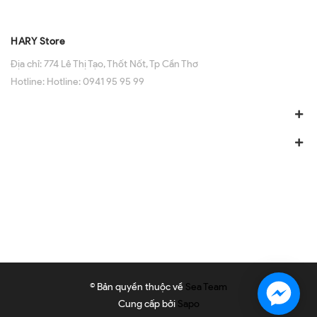
HARY Store
Địa chỉ:
774 Lê Thị Tạo, Thốt Nốt, Tp Cần Thơ
Hotline:
Hotline: 0941 95 95 99
© Bản quyền thuộc về
Sea Team
Cung cấp bởi
Sapo