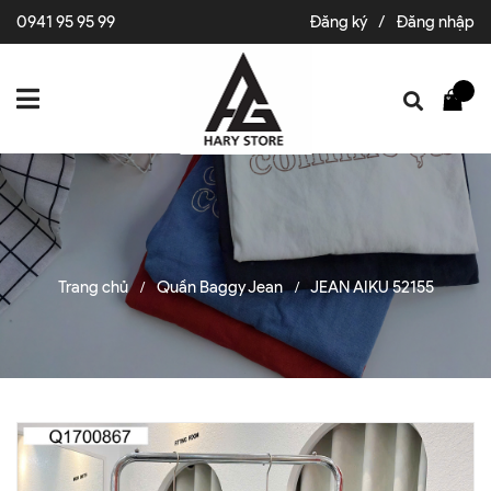
0941 95 95 99
Đăng ký
/
Đăng nhập
Trang chủ
Quần Baggy Jean
JEAN AIKU 52155
/
/