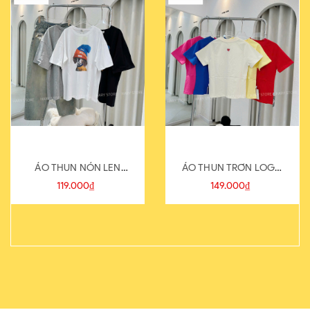
ÁO THUN NÓN LEN
ÁO THUN TRƠN LOGO
821-1
SAU
119.000₫
149.000₫