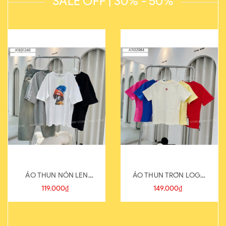
SALE OFF | 30% - 50%
ÁO THUN NÓN LEN
ÁO THUN TRƠN LOGO
821-1
SAU
119.000₫
149.000₫