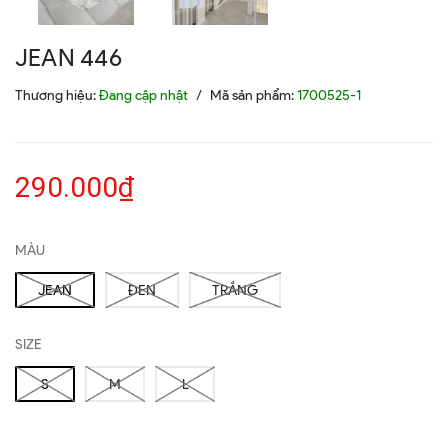
JEAN 446
Thương hiệu:
Đang cập nhật
/
Mã sản phẩm:
1700525-1
290.000₫
MÀU
JEAN
ĐEN
TRẮNG
SIZE
S
M
L