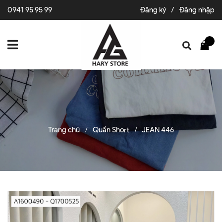
0941 95 95 99
Đăng ký
/
Đăng nhập
Trang chủ
Quần Short
JEAN 446
/
/