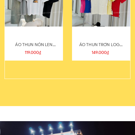
ÁO THUN NÓN LEN
ÁO THUN TRƠN LOGO
821-1
SAU
119.000₫
149.000₫