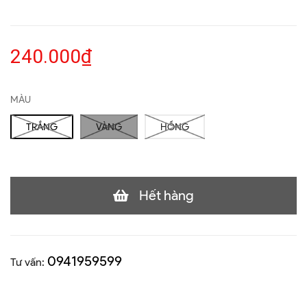
240.000₫
MÀU
TRẮNG
VÀNG
HỒNG
Hết hàng
0941959599
Tư vấn: