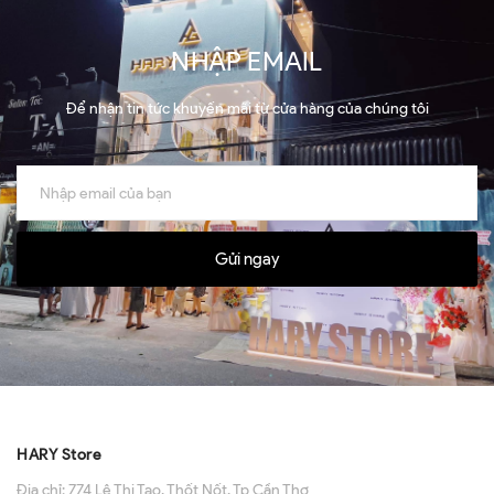
NHẬP EMAIL
Để nhận tin tức khuyến mãi từ cửa hàng của chúng tôi
Gửi ngay
HARY Store
Địa chỉ:
774 Lê Thị Tạo, Thốt Nốt, Tp Cần Thơ