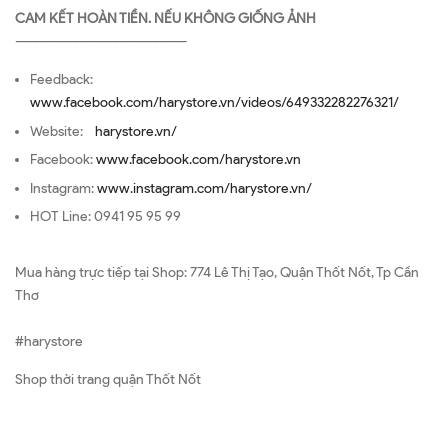
CAM KẾT HOÀN TIỀN. NẾU KHÔNG GIỐNG ẢNH
—————————————————
Feedback:
www.facebook.com/harystore.vn/videos/649332282276321/
Website:
harystore.vn/
Facebook:
www.facebook.com/harystore.vn
Instagram:
www.instagram.com/harystore.vn/
HOT Line: 0941 95 95 99
Mua hàng trực tiếp tại Shop: 774 Lê Thị Tạo, Quận Thốt Nốt, Tp Cần
Thơ
#harystore
Shop thời trang quận Thốt Nốt