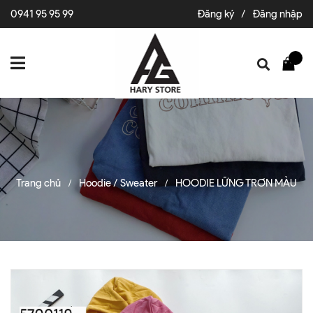
0941 95 95 99
Đăng ký
/
Đăng nhập
Trang chủ
Hoodie / Sweater
HOODIE LỮNG TRƠN MÀU
/
/