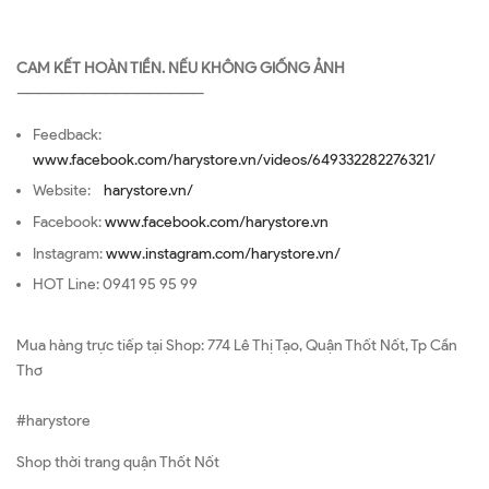
CAM KẾT HOÀN TIỀN. NẾU KHÔNG GIỐNG ẢNH
—————————————————
Feedback:
www.facebook.com/harystore.vn/videos/649332282276321/
Website:
harystore.vn/
Facebook:
www.facebook.com/harystore.vn
Instagram:
www.instagram.com/harystore.vn/
HOT Line: 0941 95 95 99
Mua hàng trực tiếp tại Shop: 774 Lê Thị Tạo, Quận Thốt Nốt, Tp Cần
Thơ
#harystore
Shop thời trang quận Thốt Nốt