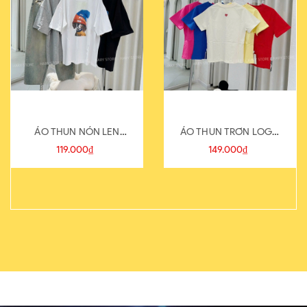
ÁO THUN NÓN LEN
ÁO THUN TRƠN LOGO
821-1
SAU
119.000₫
149.000₫