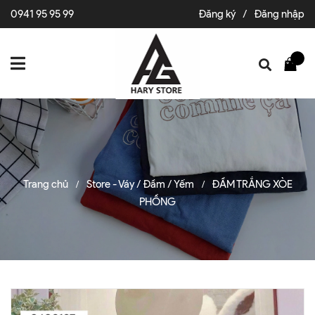
0941 95 95 99
Đăng ký
/
Đăng nhập
Trang chủ
Store - Váy / Đầm / Yếm
ĐẦM TRẮNG XÒE
/
/
PHỒNG