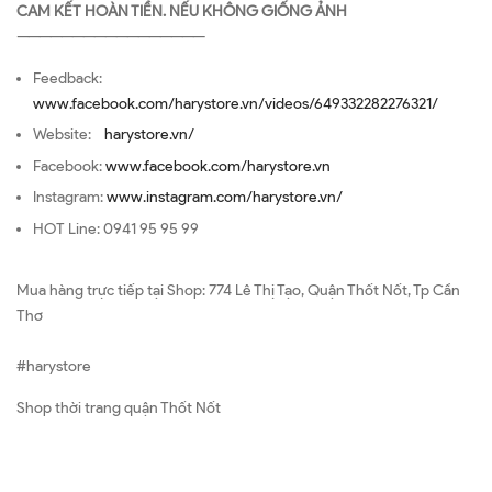
CAM KẾT HOÀN TIỀN. NẾU KHÔNG GIỐNG ẢNH
—————————————————
Feedback:
www.facebook.com/harystore.vn/videos/649332282276321/
Website:
harystore.vn/
Facebook:
www.facebook.com/harystore.vn
Instagram:
www.instagram.com/harystore.vn/
HOT Line: 0941 95 95 99
Mua hàng trực tiếp tại Shop: 774 Lê Thị Tạo, Quận Thốt Nốt, Tp Cần
Thơ
#harystore
Shop thời trang quận Thốt Nốt