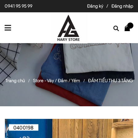
0941 95 95 99
Đăng ký
/
Đăng nhập
Trang chủ
Store - Váy / Đầm / Yếm
ĐẦM TIỂU THƯ 3 TẦNG
/
/