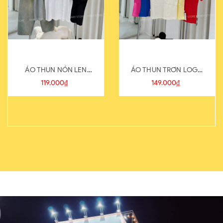
ÁO THUN NÓN LEN
ÁO THUN TRƠN LOGO
821-1
SAU
119.000₫
149.000₫