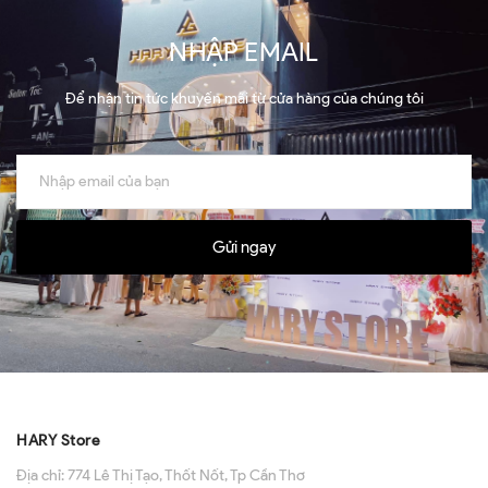
NHẬP EMAIL
Để nhận tin tức khuyến mãi từ cửa hàng của chúng tôi
Gửi ngay
HARY Store
Địa chỉ:
774 Lê Thị Tạo, Thốt Nốt, Tp Cần Thơ