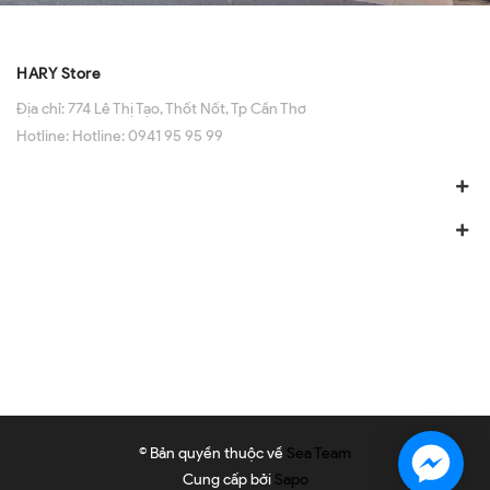
HARY Store
Địa chỉ:
774 Lê Thị Tạo, Thốt Nốt, Tp Cần Thơ
Hotline:
Hotline: 0941 95 95 99
© Bản quyền thuộc về
Sea Team
Cung cấp bởi
Sapo