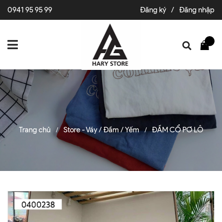
0941 95 95 99
Đăng ký
/
Đăng nhập
Trang chủ
Store - Váy / Đầm / Yếm
ĐẦM CỔ PƠ LÔ
/
/