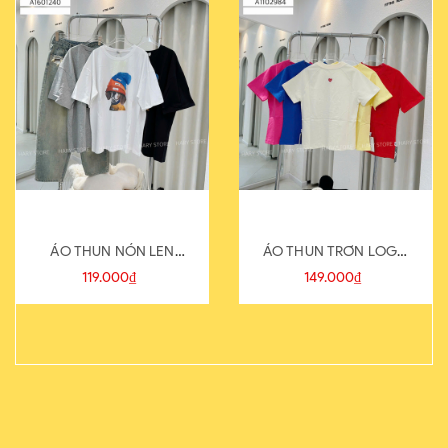
ÁO THUN NÓN LEN
ÁO THUN TRƠN LOGO
821-1
SAU
119.000₫
149.000₫