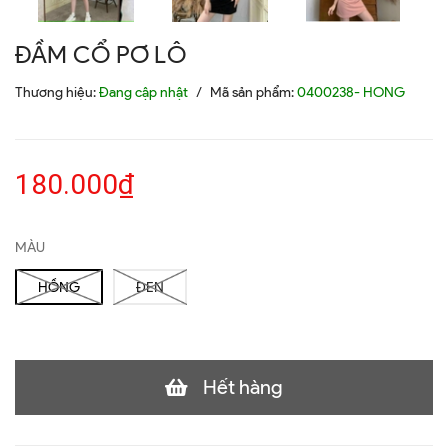
ĐẦM CỔ PƠ LÔ
Thương hiệu:
Đang cập nhật
/
Mã sản phẩm:
0400238- HONG
180.000₫
MÀU
HỒNG
ĐEN
Hết hàng