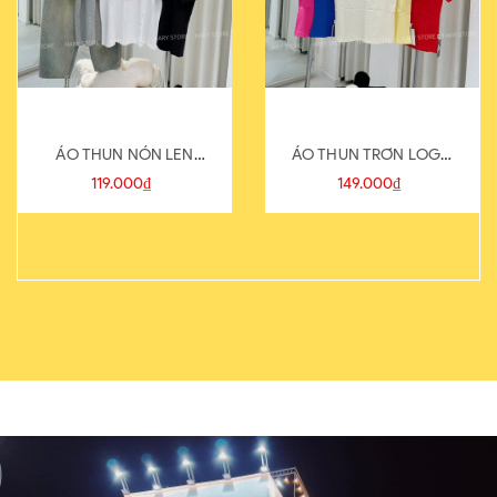
ÁO THUN NÓN LEN
ÁO THUN TRƠN LOGO
821-1
SAU
119.000₫
149.000₫