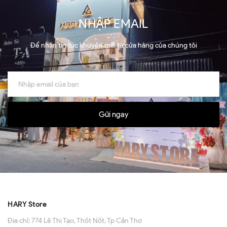
NHẬP EMAIL
Để nhận tin tức khuyến mãi từ cửa hàng của chúng tôi
Gửi ngay
HARY Store
Địa chỉ:
774 Lê Thị Tạo, Thốt Nốt, Tp Cần Thơ