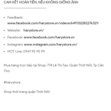
CAM KẾT HOÀN TIỀN. NẾU KHÔNG GIỐNG ẢNH
—————————————————
Feedback:
www.facebook.com/harystore.vn/videos/649332282276321/
Website:
harystore.vn/
Facebook:
www.facebook.com/harystore.vn
Instagram:
www.instagram.com/harystore.vn/
HOT Line: 0941 95 95 99
Mua hàng trực tiếp tại Shop: 774 Lê Thị Tạo, Quận Thốt Nốt, Tp Cần
Thơ
#harystore
Shop thời trang quận Thốt Nốt