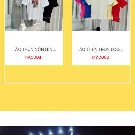
ÁO THUN NÓN LEN
ÁO THUN TRƠN LOGO
821-1
SAU
119.000₫
149.000₫