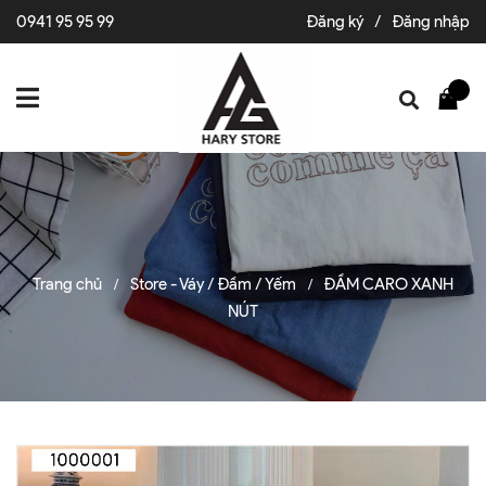
0941 95 95 99
Đăng ký
/
Đăng nhập
Trang chủ
Store - Váy / Đầm / Yếm
ĐẦM CARO XANH
/
/
NÚT