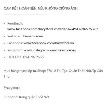
CAM KẾT HOÀN TIỀN. NẾU KHÔNG GIỐNG ẢNH
—————————————————
Feedback:
www.facebook.com/harystore.vn/videos/649332282276321/
Website:
harystore.vn/
Facebook:
www.facebook.com/harystore.vn
Instagram:
www.instagram.com/harystore.vn/
HOT Line: 0941 95 95 99
Mua hàng trực tiếp tại Shop: 774 Lê Thị Tạo, Quận Thốt Nốt, Tp Cần
Thơ
#harystore
Shop thời trang quận Thốt Nốt