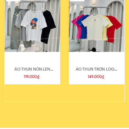
ÁO THUN NÓN LEN
ÁO THUN TRƠN LOGO
821-1
SAU
119.000₫
149.000₫