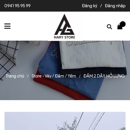
0941 95 95 99
Đăng ký
/
Đăng nhập
Trang chủ
Store - Váy / Đầm / Yếm
ĐẦM 2 DÂY HỞ LƯNG
/
/