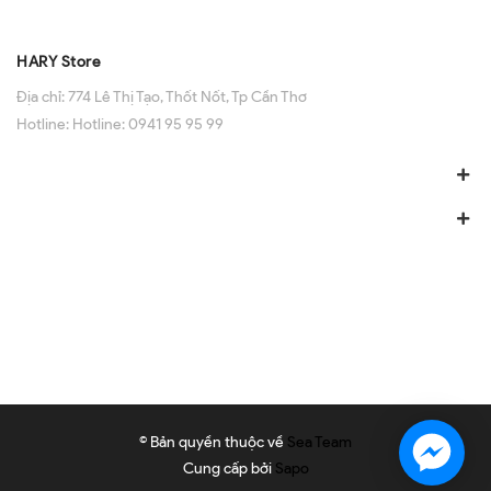
HARY Store
Địa chỉ:
774 Lê Thị Tạo, Thốt Nốt, Tp Cần Thơ
Hotline:
Hotline: 0941 95 95 99
© Bản quyền thuộc về
Sea Team
Cung cấp bởi
Sapo