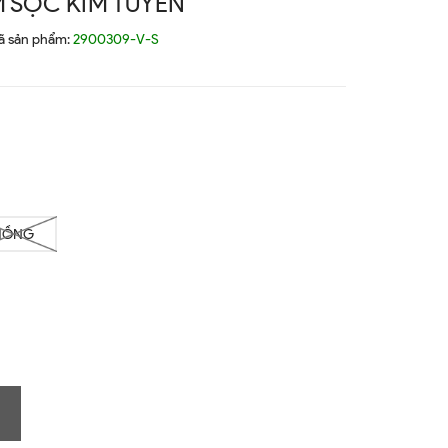
M SỌC KIM TUYẾN
ã sản phẩm:
2900309-V-S
HỒNG