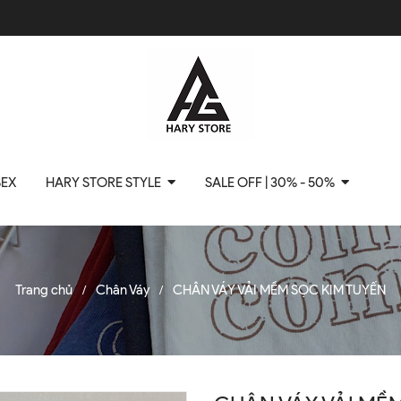
SEX
HARY STORE STYLE
SALE OFF | 30% - 50%
Trang chủ
Chân Váy
CHÂN VÁY VẢI MỀM SỌC KIM TUYẾN
/
/