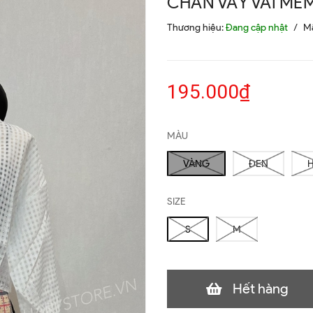
CHÂN VÁY VẢI MỀ
Thương hiệu:
Đang cập nhật
/
M
195.000₫
MÀU
VÀNG
ĐEN
SIZE
S
M
Hết hàng