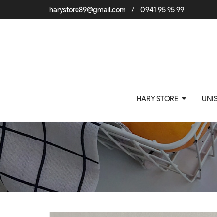
harystore89@gmail.com
0941 95 95 99
/
HARY STORE
UNI