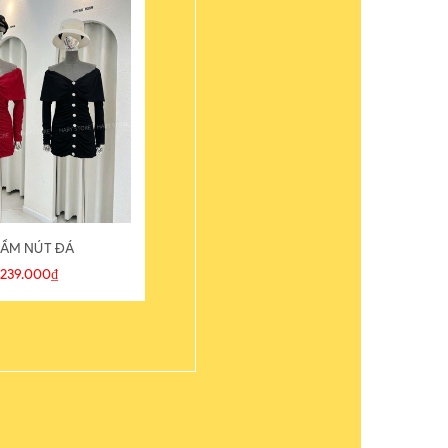
ẦM NÚT ĐÁ
ÁO THUN
239.000₫
109.000₫