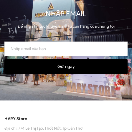
NHẬP EMAIL
Để nhận tin tức khuyến mãi từ cửa hàng của chúng tôi
Gửi ngay
HARY Store
Địa chỉ:
774 Lê Thị Tạo, Thốt Nốt, Tp Cần Thơ