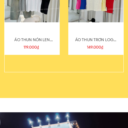
ÁO THUN NÓN LEN
ÁO THUN TRƠN LOGO
821-1
SAU
119.000₫
149.000₫