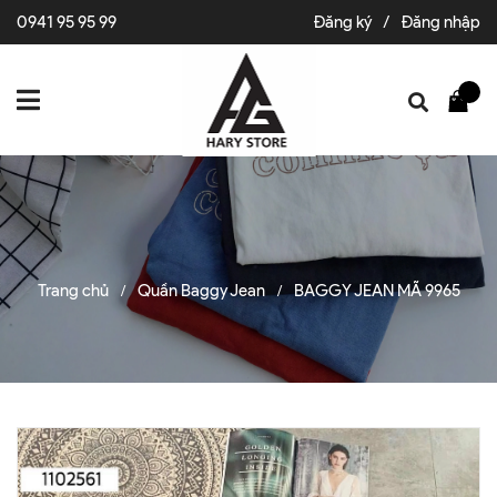
0941 95 95 99
Đăng ký
/
Đăng nhập
Trang chủ
Quần Baggy Jean
BAGGY JEAN MÃ 9965
/
/