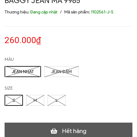
BAGGY JEAN MÃ 9965
Thương hiệu:
Đang cập nhật
/
Mã sản phẩm:
1102561-J-S
260.000₫
MÀU
JEAN NHẠT
JEAN ĐẬM
SIZE
S
M
L
Hết hàng