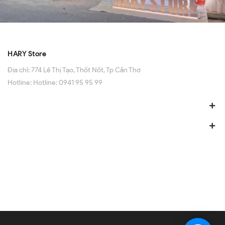
HARY Store
Địa chỉ:
774 Lê Thị Tạo, Thốt Nốt, Tp Cần Thơ
Hotline:
Hotline: 0941 95 95 99