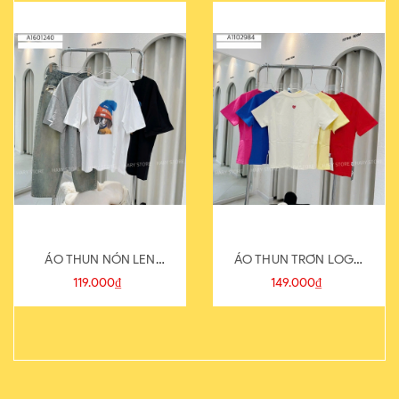
ÁO THUN NÓN LEN
ÁO THUN TRƠN LOGO
821-1
SAU
119.000₫
149.000₫