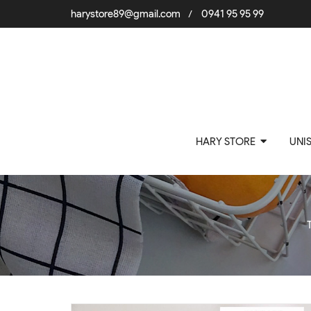
harystore89@gmail.com
0941 95 95 99
/
HARY STORE
UNI