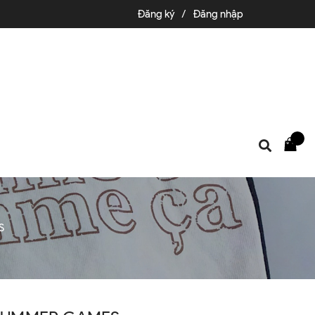
Đăng ký
/
Đăng nhập
S