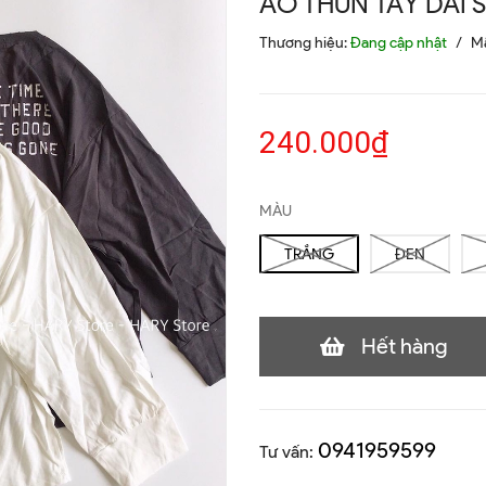
ÁO THUN TAY DÀI
Thương hiệu:
Đang cập nhật
/
M
240.000₫
MÀU
TRẮNG
ĐEN
Hết hàng
0941959599
Tư vấn: