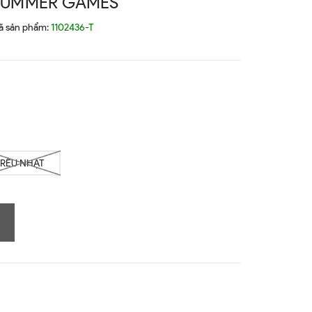
 SUMMER GAMES
ã sản phẩm:
1102436-T
RÊU NHẠT