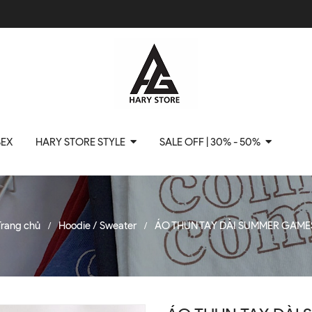
SEX
HARY STORE STYLE
SALE OFF | 30% - 50%
Trang chủ
Hoodie / Sweater
ÁO THUN TAY DÀI SUMMER GAME
/
/