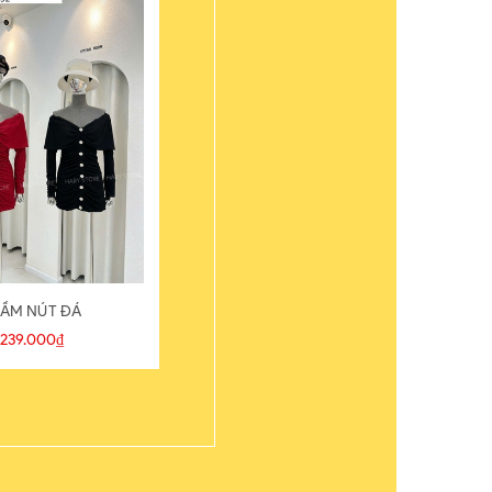
ẦM NÚT ĐÁ
ÁO THUN
239.000₫
109.000₫