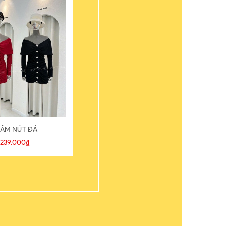
ẦM NÚT ĐÁ
ÁO THUN
239.000₫
109.000₫