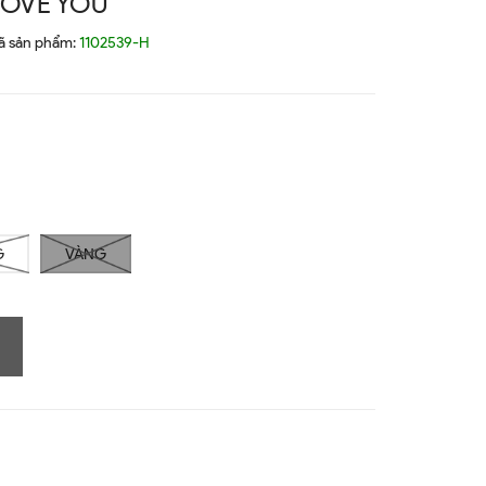
LOVE YOU
ã sản phẩm:
1102539-H
G
VÀNG