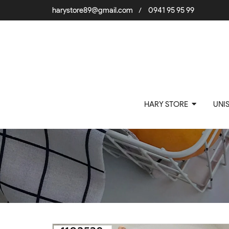
harystore89@gmail.com
0941 95 95 99
/
HARY STORE
UNI