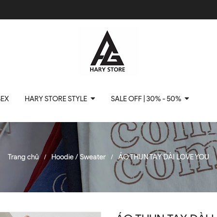
SEX
HARY STORE STYLE
SALE OFF | 30% - 50%
Trang chủ
Hoodie / Sweater
ÁO THUN TAY DÀI LOVE YOU
/
/