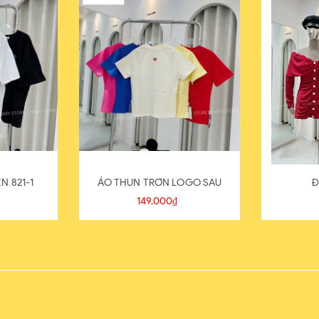
N 821-1
ÁO THUN TRƠN LOGO SAU
Đ
149.000₫