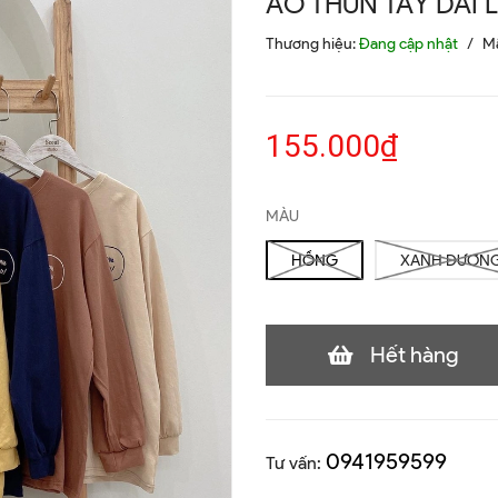
ÁO THUN TAY DÀI 
Thương hiệu:
Đang cập nhật
/
M
155.000₫
MÀU
HỒNG
XANH DƯƠN
Hết hàng
0941959599
Tư vấn: