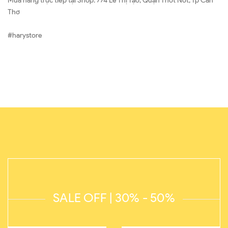
Mua hàng trực tiếp tại Shop: 774 Lê Thị Tạo, Quận Thốt Nốt, Tp Cần
Thơ
#harystore
SALE OFF | 30% - 50%