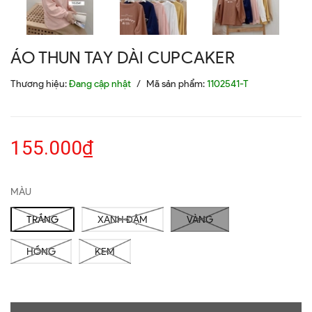
ÁO THUN TAY DÀI CUPCAKER
Thương hiệu:
Đang cập nhật
/
Mã sản phẩm:
1102541-T
155.000₫
MÀU
TRẮNG
XANH ĐẬM
VÀNG
HỒNG
KEM