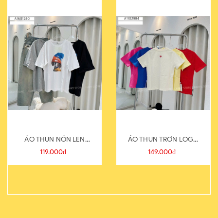
ÁO THUN NÓN LEN
ÁO THUN TRƠN LOGO
821-1
SAU
119.000₫
149.000₫