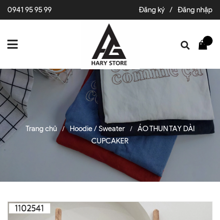
0941 95 95 99
Đăng ký
/
Đăng nhập
Trang chủ
Hoodie / Sweater
ÁO THUN TAY DÀI
/
/
CUPCAKER