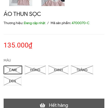
ÁO THUN SỌC
Thương hiệu:
Đang cập nhật
/
Mã sản phẩm:
4700070-C
135.000₫
MÀU
CAM
HỒNG
XANH
TRẮNG
ĐEN
Hết hàng