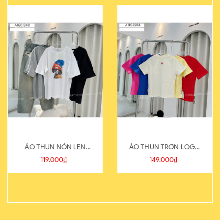
ÁO THUN NÓN LEN
ÁO THUN TRƠN LOGO
821-1
SAU
119.000₫
149.000₫