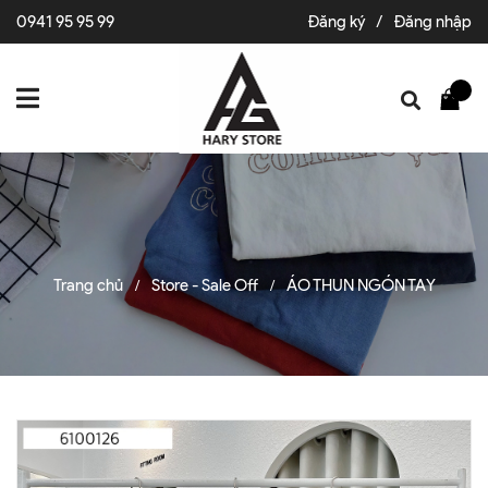
0941 95 95 99
Đăng ký
/
Đăng nhập
Trang chủ
Store - Sale Off
ÁO THUN NGÓN TAY
/
/