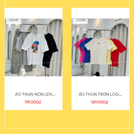
ÁO THUN NÓN LEN
ÁO THUN TRƠN LOGO
821-1
SAU
119.000₫
149.000₫