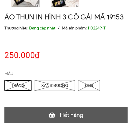
ÁO THUN IN HÌNH 3 CÔ GÁI MÃ 19153
Thương hiệu:
Đang cập nhật
/
Mã sản phẩm:
1102249-T
250.000₫
MÀU
TRẮNG
XANH DƯƠNG
ĐEN
Hết hàng