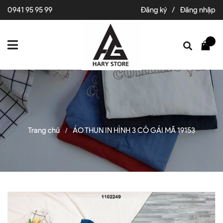
0941 95 95 99
Đăng ký
/
Đăng nhập
Trang chủ
ÁO THUN IN HÌNH 3 CÔ GÁI MÃ 19153
/