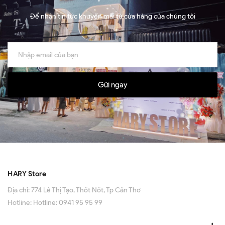
Để nhận tin tức khuyến mãi từ cửa hàng của chúng tôi
Gửi ngay
HARY Store
Địa chỉ:
774 Lê Thị Tạo, Thốt Nốt, Tp Cần Thơ
Hotline:
Hotline: 0941 95 95 99