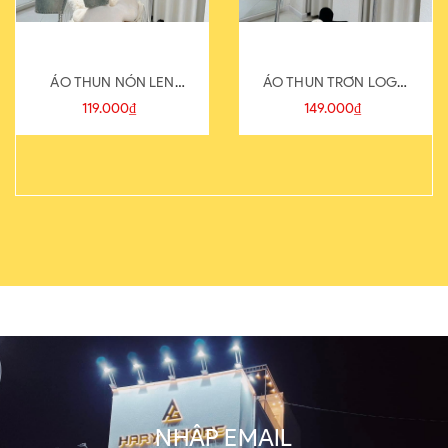
ÁO THUN NÓN LEN
ÁO THUN TRƠN LOGO
821-1
SAU
119.000₫
149.000₫
NHẬP EMAIL