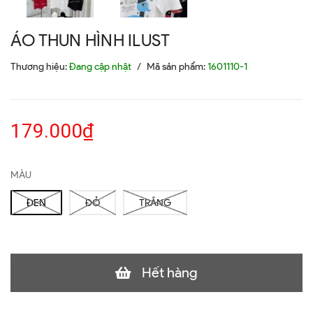
ÁO THUN HÌNH ILUST
Thương hiệu:
Đang cập nhật
/
Mã sản phẩm:
1601110-1
179.000₫
MÀU
ĐEN
ĐỎ
TRẮNG
Hết hàng