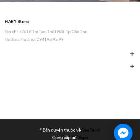
HARY Store
Địa chỉ:
774 Lê Thị Tạo, Thốt Nốt, Tp Cần Thơ
Hotline:
Hotline: 0941 95 95 99
© Bản quyền thuộc về
Sea Team
Cung cấp bởi
Sapo