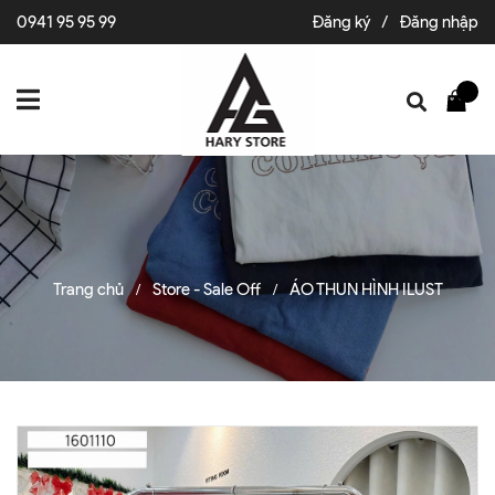
0941 95 95 99
Đăng ký
/
Đăng nhập
Trang chủ
Store - Sale Off
ÁO THUN HÌNH ILUST
/
/