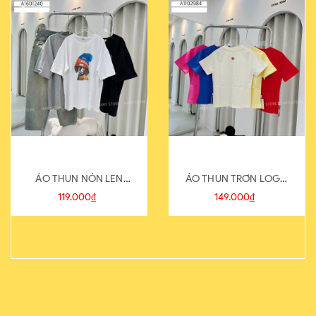
ÁO THUN NÓN LEN
ÁO THUN TRƠN LOGO
821-1
SAU
119.000₫
149.000₫