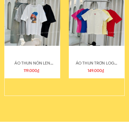
ÁO THUN NÓN LEN
ÁO THUN TRƠN LOGO
821-1
SAU
119.000₫
149.000₫