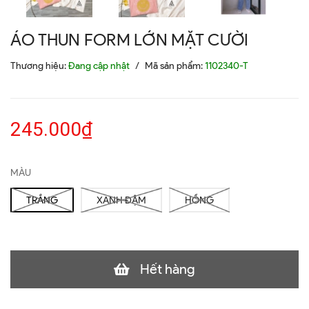
ÁO THUN FORM LỚN MẶT CƯỜI
Thương hiệu:
Đang cập nhật
/
Mã sản phẩm:
1102340-T
245.000₫
MÀU
TRẮNG
XANH ĐẬM
HỒNG
Hết hàng