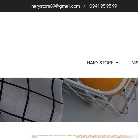
harystore89@gmail.com
0941 95 95 99
/
HARY STORE
UNI