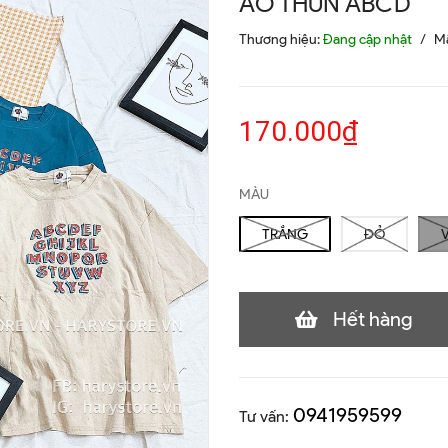
ÁO THUN ABCD
Thương hiệu:
Đang cập nhật
/
M
170.000₫
MÀU
TRẮNG
ĐỎ
Hết hàng
0941959599
Tư vấn: