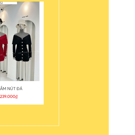
ẦM NÚT ĐÁ
ÁO THUN
239.000₫
109.000₫