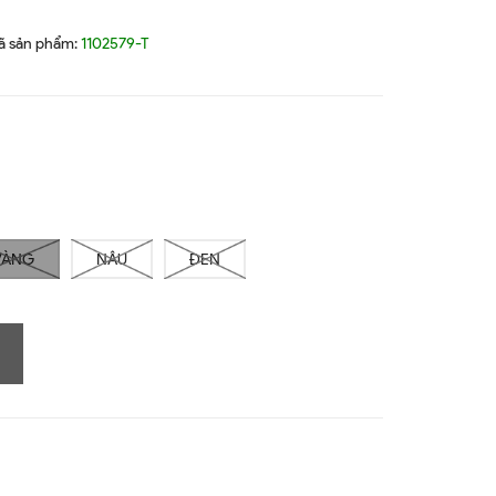
ã sản phẩm:
1102579-T
VÀNG
NÂU
ĐEN