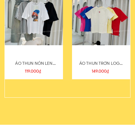
ÁO THUN NÓN LEN
ÁO THUN TRƠN LOGO
821-1
SAU
119.000₫
149.000₫