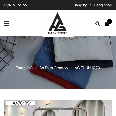
0941 95 95 99
Đăng ký
/
Đăng nhập
Trang chủ
Áo Thun Croptop
ÁO THUN 1070
/
/