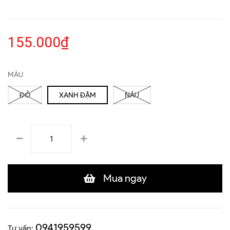
155.000₫
MÀU
ĐỎ
XANH ĐẬM
NÂU
Mua ngay
0941959599
Tư vấn: