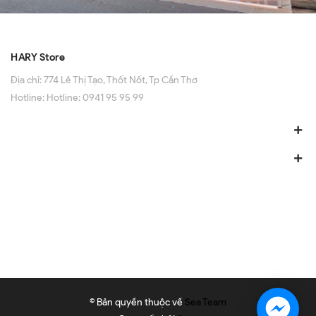
HARY Store
Địa chỉ:
774 Lê Thị Tạo, Thốt Nốt, Tp Cần Thơ
Hotline:
Hotline: 0941 95 95 99
© Bản quyền thuộc về
Sea Team