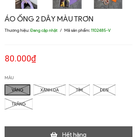
ÁO ỐNG 2 DÂY MÀU TRƠN
Thương hiệu:
Đang cập nhật
/
Mã sản phẩm:
1102485-V
80.000₫
MÀU
VÀNG
XANH DẠ
TÍM
ĐEN
TRẮNG
Hết hàng