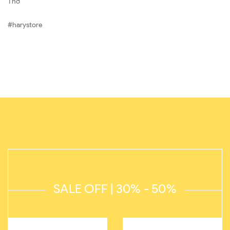
Thơ
#harystore
SALE OFF | 30% - 50%