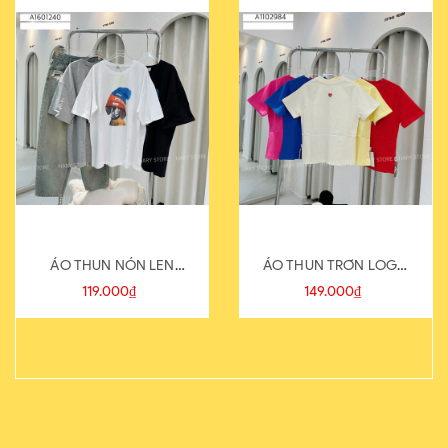
ÁO THUN NÓN LEN
ÁO THUN TRƠN LOGO
821-1
SAU
119.000₫
149.000₫