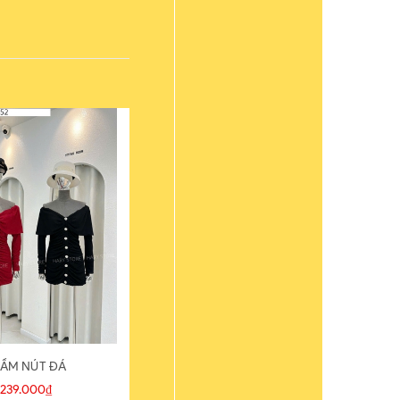
ẦM NÚT ĐÁ
ÁO THUN
239.000₫
109.000₫