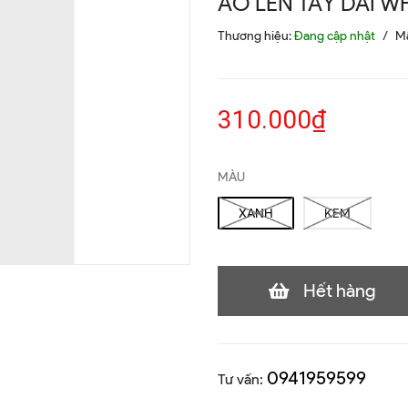
ÁO LEN TAY DÀI WH
Thương hiệu:
Đang cập nhật
/
M
310.000₫
MÀU
XANH
KEM
Hết hàng
0941959599
Tư vấn: