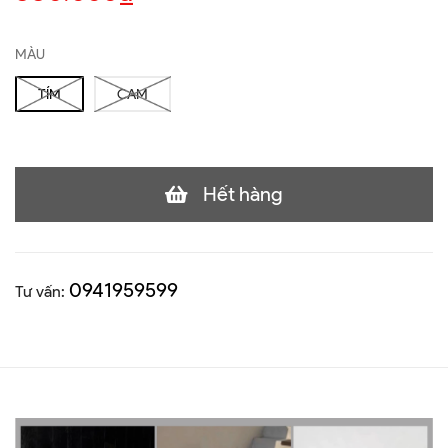
MÀU
TÍM
CAM
Hết hàng
0941959599
Tư vấn: