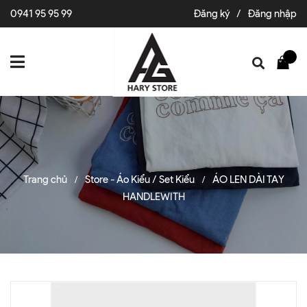
0941 95 95 99
Đăng ký
/
Đăng nhập
Trang chủ
Store - Áo Kiểu / Set Kiểu
ÁO LEN DÀI TAY
/
/
HANDLEWITH