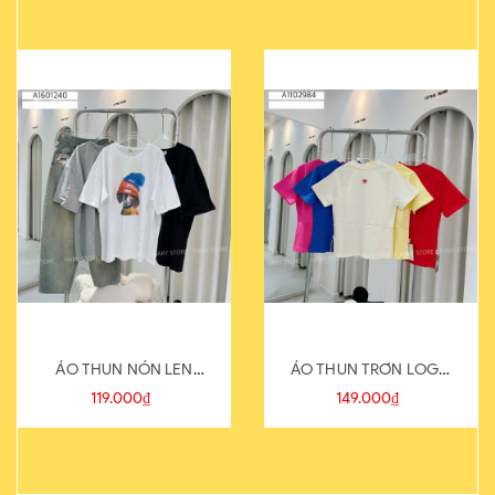
ÁO THUN NÓN LEN
ÁO THUN TRƠN LOGO
821-1
SAU
119.000₫
149.000₫