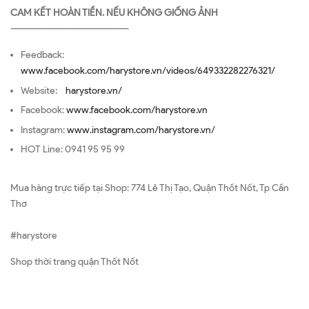
CAM KẾT HOÀN TIỀN. NẾU KHÔNG GIỐNG ẢNH
—————————————————
Feedback:
www.facebook.com/harystore.vn/videos/649332282276321/
Website:
harystore.vn/
Facebook:
www.facebook.com/harystore.vn
Instagram:
www.instagram.com/harystore.vn/
HOT Line: 0941 95 95 99
Mua hàng trực tiếp tại Shop: 774 Lê Thị Tạo, Quận Thốt Nốt, Tp Cần
Thơ
#harystore
Shop thời trang quận Thốt Nốt