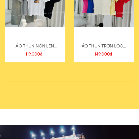
ÁO THUN NÓN LEN
ÁO THUN TRƠN LOGO
821-1
SAU
119.000₫
149.000₫