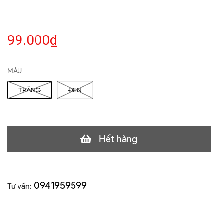
99.000₫
MÀU
TRẮNG
ĐEN
Hết hàng
0941959599
Tư vấn: