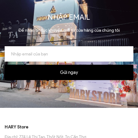
NHẬP EMAIL
Để nhận tin tức khuyến mãi từ cửa hàng của chúng tôi
Gửi ngay
HARY Store
Địa chỉ:
774 Lê Thị Tạo, Thốt Nốt, Tp Cần Thơ