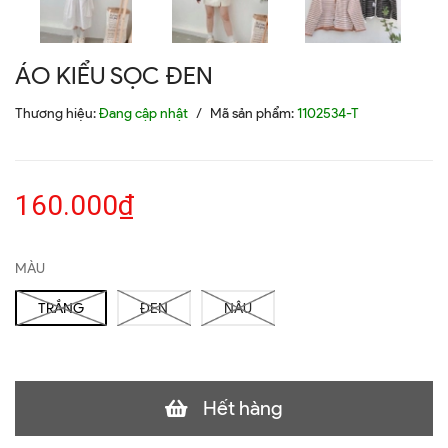
ÁO KIỂU SỌC ĐEN
Thương hiệu:
Đang cập nhật
/
Mã sản phẩm:
1102534-T
160.000₫
MÀU
TRẮNG
ĐEN
NÂU
Hết hàng