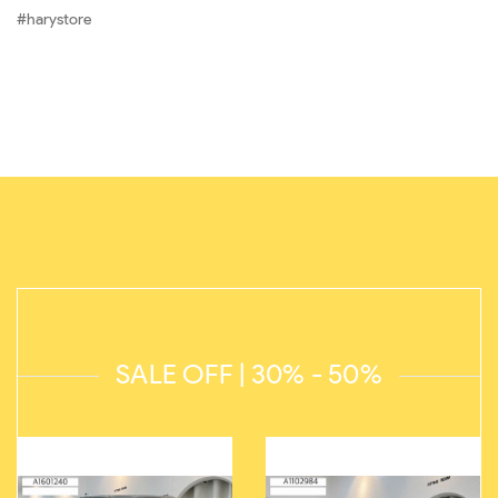
#harystore
SALE OFF | 30% - 50%