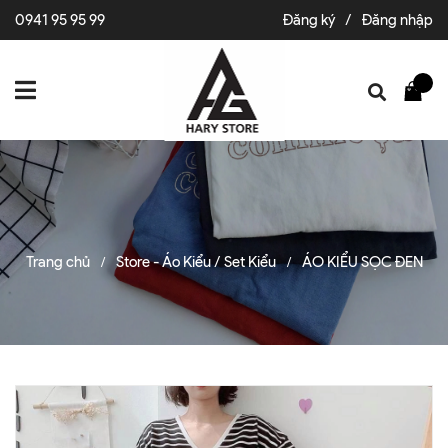
0941 95 95 99
Đăng ký
/
Đăng nhập
Trang chủ
Store - Áo Kiểu / Set Kiểu
ÁO KIỂU SỌC ĐEN
/
/