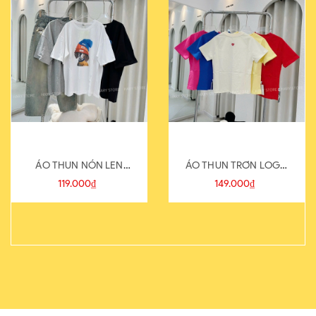
ÁO THUN NÓN LEN
ÁO THUN TRƠN LOGO
821-1
SAU
119.000₫
149.000₫