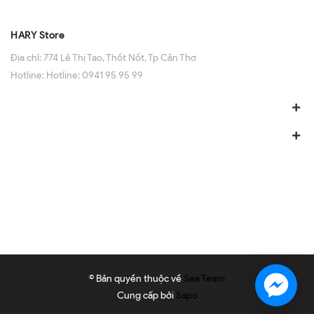
HARY Store
Địa chỉ:
774 Lê Thị Tạo, Thốt Nốt, Tp Cần Thơ
Hotline:
Hotline: 0941 95 95 99
© Bản quyền thuộc về
Sea Team
Cung cấp bởi
Sapo