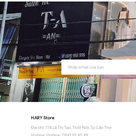
HARY Store
Địa chỉ:
774 Lê Thị Tạo, Thốt Nốt, Tp Cần Thơ
Hotline:
Hotline: 0941 95 95 99