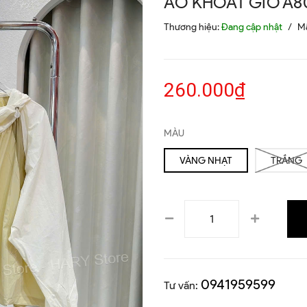
ÁO KHOÁT GIÓ A8
Thương hiệu:
Đang cập nhật
/
M
260.000₫
MÀU
VÀNG NHẠT
TRẮNG
0941959599
Tư vấn: