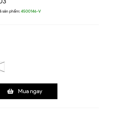
03
ã sản phẩm:
4500146-V
Mua ngay