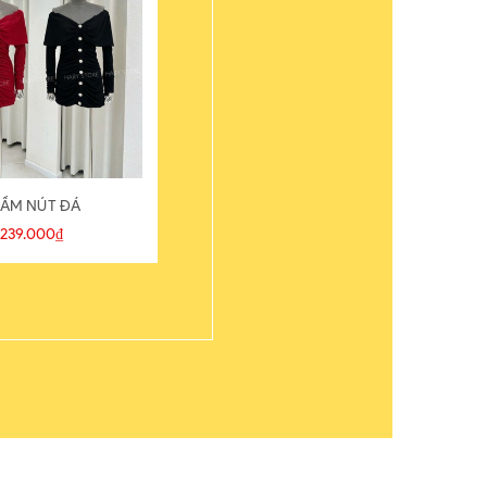
ẦM NÚT ĐÁ
ÁO THUN
239.000₫
109.000₫