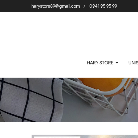
harystore89@gmail.com
0941 95 95 99
/
HARY STORE
UNI