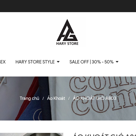
SEX
HARY STORE STYLE
SALE OFF | 30% - 50%
Trang chủ
Áo Khoát
ÁO KHOÁT GIÓ A803
/
/