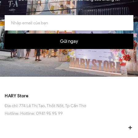
Gửi ngay
HARY Store
Địa chỉ:
774 Lê Thị Tạo, Thốt Nốt, Tp Cần Thơ
Hotline:
Hotline: 0941 95 95 99