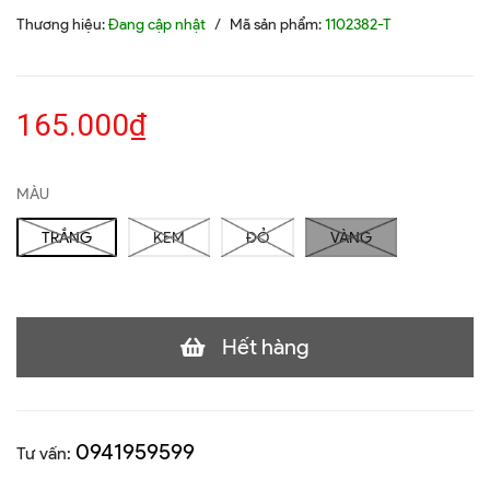
Thương hiệu:
Đang cập nhật
/
Mã sản phẩm:
1102382-T
165.000₫
MÀU
TRẮNG
KEM
ĐỎ
VÀNG
Hết hàng
0941959599
Tư vấn: