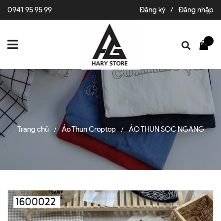
0941 95 95 99
Đăng ký
/
Đăng nhập
Trang chủ
Áo Thun Croptop
ÁO THUN SỌC NGANG
/
/