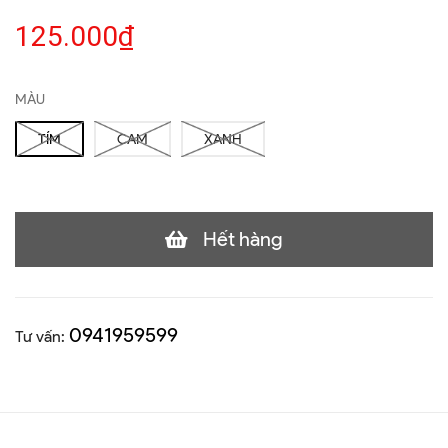
125.000₫
MÀU
TÍM
CAM
XANH
Hết hàng
0941959599
Tư vấn: