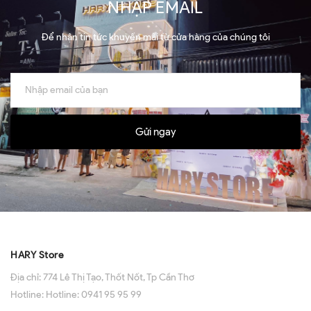
NHẬP EMAIL
Để nhận tin tức khuyến mãi từ cửa hàng của chúng tôi
Gửi ngay
HARY Store
Địa chỉ:
774 Lê Thị Tạo, Thốt Nốt, Tp Cần Thơ
Hotline:
Hotline: 0941 95 95 99