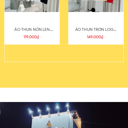
ÁO THUN NÓN LEN
ÁO THUN TRƠN LOGO
821-1
SAU
119.000₫
149.000₫