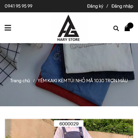
0941 95 95 99
Đăng ký
/
Đăng nhập
Trang chủ
YẾM KAKI KÈM TÚI NHỎ MÃ 1030 TRƠN MÀU
/