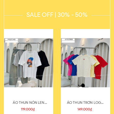
SALE OFF | 30% - 50%
ÁO THUN NÓN LEN
ÁO THUN TRƠN LOGO
821-1
SAU
119.000₫
149.000₫