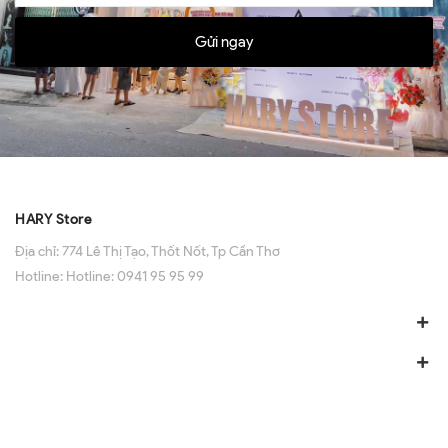
Gửi ngay
HARY Store
Địa chỉ:
774 Lê Thị Tạo, Thốt Nốt, Tp Cần Thơ
Hotline:
Hotline: 0941 95 95 99