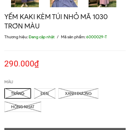
YẾM KAKI KÈM TÚI NHỎ MÃ 1030
TRƠN MÀU
Thương hiệu:
Đang cập nhật
/
Mã sản phẩm:
6000029-T
290.000₫
MÀU
TRẮNG
ĐEN
XANH DƯƠNG
HỒNG NHẠT