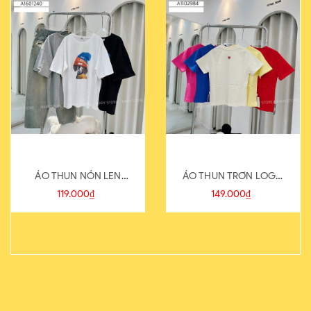
ÁO THUN NÓN LEN
ÁO THUN TRƠN LOGO
821-1
SAU
119.000₫
149.000₫