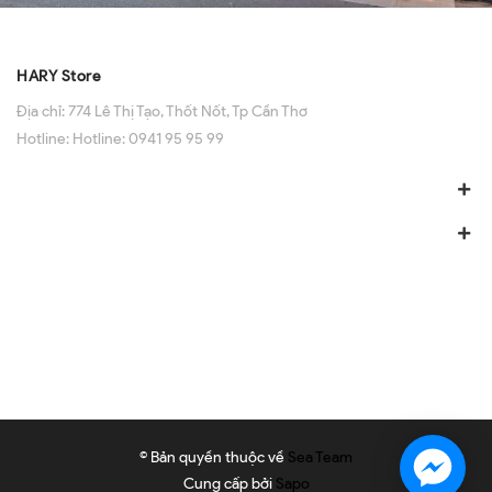
HARY Store
Địa chỉ:
774 Lê Thị Tạo, Thốt Nốt, Tp Cần Thơ
Hotline:
Hotline: 0941 95 95 99
© Bản quyền thuộc về
Sea Team
Cung cấp bởi
Sapo