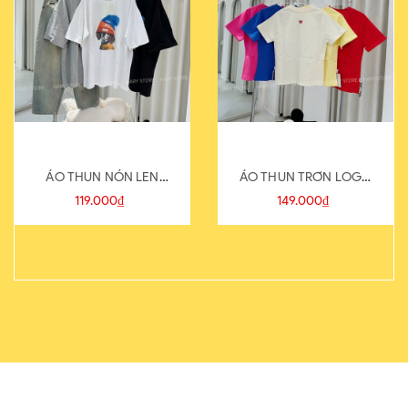
ÁO THUN NÓN LEN
ÁO THUN TRƠN LOGO
821-1
SAU
119.000₫
149.000₫