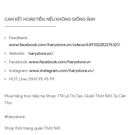
CAM KẾT HOÀN TIỀN. NẾU KHÔNG GIỐNG ẢNH
—————————————————
Feedback:
www.facebook.com/harystore.vn/videos/649332282276321/
Website:
harystore.vn/
Facebook:
www.facebook.com/harystore.vn
Instagram:
www.instagram.com/harystore.vn/
HOT Line: 0941 95 95 99
Mua hàng trực tiếp tại Shop: 774 Lê Thị Tạo, Quận Thốt Nốt, Tp Cần
Thơ
#harystore
Shop thời trang quận Thốt Nốt