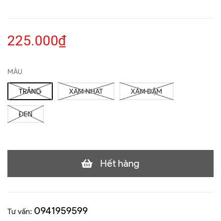
225.000₫
MÀU
TRẮNG
XÁM NHẠT
XÁM ĐẬM
ĐEN
Hết hàng
0941959599
Tư vấn: