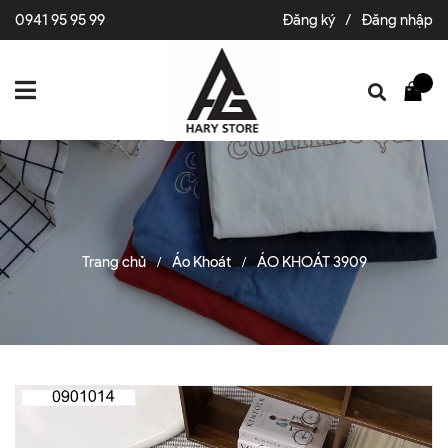
0941 95 95 99
Đăng ký
/
Đăng nhập
Trang chủ
Áo Khoát
ÁO KHOÁT 3909
/
/