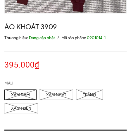
ÁO KHOÁT 3909
Thương hiệu:
Đang cập nhật
/
Mã sản phẩm:
0901014-1
395.000₫
MÀU
XÁM ĐẬM
XÁM NHẠT
TRẮNG
XANH ĐEN