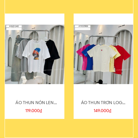
ÁO THUN NÓN LEN
ÁO THUN TRƠN LOGO
821-1
SAU
119.000₫
149.000₫